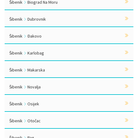
Šibenik
Biograd Na Moru
Šibenik
Dubrovnik
Šibenik
Đakovo
Šibenik
Karlobag
Šibenik
Makarska
Šibenik
Novalja
Šibenik
Osijek
Šibenik
Otočac
Šibenik
Pag