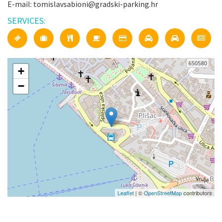
E-mail: tomislavsabioni@gradski-parking.hr
SERVICES:
+
−
Leaflet
| ©
OpenStreetMap
contributors