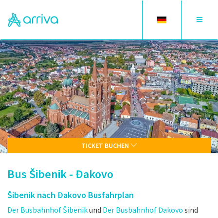
Toggle
Toggle
language
navigat
TICKET BUCHEN
Bus Šibenik - Đakovo
Šibenik nach Đakovo Busfahrplan
Der Busbahnhof Šibenik
und
Der Busbahnhof Đakovo
sind