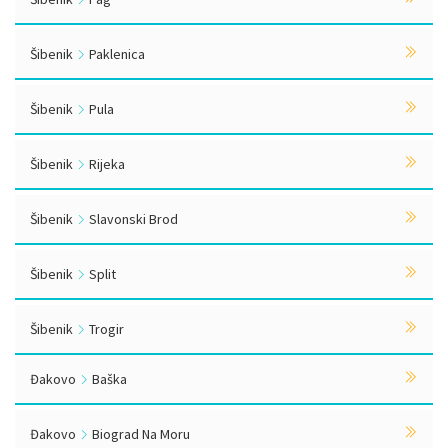
Šibenik
Paklenica
Šibenik
Pula
Šibenik
Rijeka
Šibenik
Slavonski Brod
Šibenik
Split
Šibenik
Trogir
Đakovo
Baška
Đakovo
Biograd Na Moru