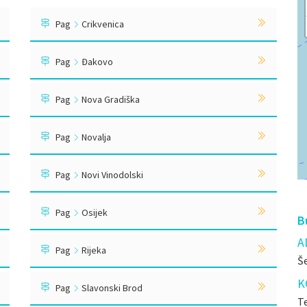
Pag
Crikvenica
Pag
Đakovo
Pag
Nova Gradiška
Pag
Novalja
Pag
Novi Vinodolski
Pag
Osijek
B
A
Pag
Rijeka
Š
K
Pag
Slavonski Brod
Te