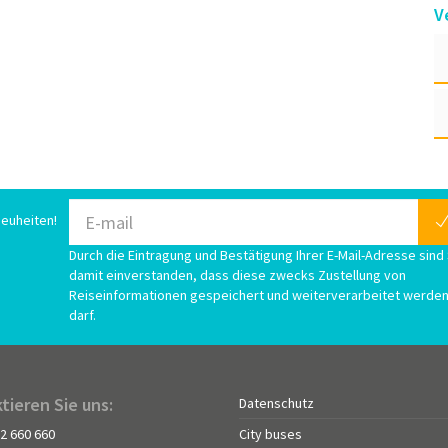
V
euheiten!
Durch die Eintragung und Bestätigung Ihrer E-Mail-Adresse sind 
damit einverstanden, dass diese zwecks Zustellung von
Reiseinformationen gespeichert und weiterverarbeitet werde
darf.
tieren Sie uns:
Datenschutz
72 660 660
City buses