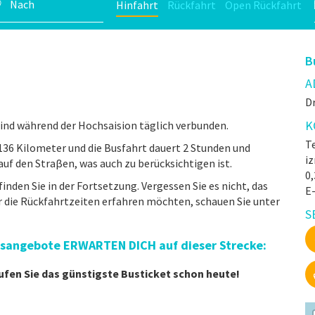
Hinfahrt
Rückfahrt
Open Rückfahrt
B
A
Dr
K
ind während der Hochsaision täglich verbunden.
Te
136 Kilometer und die Busfahrt dauert 2 Stunden und
iz
uf den Straβen, was auch zu berücksichtigen ist.
0
finden Sie in der Fortsetzung. Vergessen Sie es nicht, das
E
 die Rückfahrtzeiten erfahren möchten, schauen Sie unter
S
eisangebote ERWARTEN DICH auf dieser Strecke:
ufen Sie das günstigste Busticket schon heute!