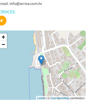
-mail: info@arriva.com.hr
ERVICES:
+
−
Leaflet
| ©
OpenStreetMap
contributors