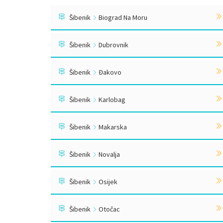
Šibenik
Biograd Na Moru
Šibenik
Dubrovnik
Šibenik
Đakovo
Šibenik
Karlobag
Šibenik
Makarska
Šibenik
Novalja
Šibenik
Osijek
Šibenik
Otočac