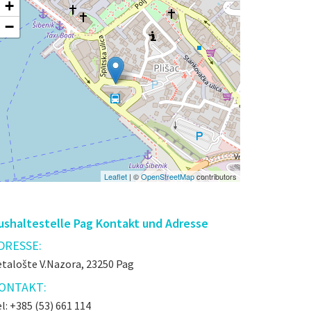
+
−
Leaflet
| ©
OpenStreetMap
contributors
ushaltestelle Pag Kontakt und Adresse
DRESSE:
etalošte V.Nazora, 23250 Pag
ONTAKT:
l: +385 (53) 661 114