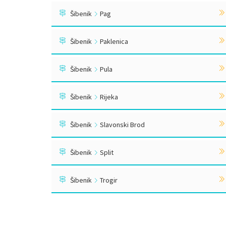
Šibenik
Pag
Šibenik
Paklenica
Šibenik
Pula
Šibenik
Rijeka
Šibenik
Slavonski Brod
Šibenik
Split
Šibenik
Trogir