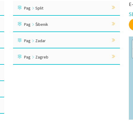
E
Pag
Split
S
Pag
Šibenik
Pag
Zadar
Pag
Zagreb