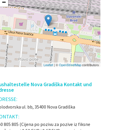
−
Leaflet
| ©
OpenStreetMap
contributors
ushaltestelle Nova Gradiška Kontakt und
dresse
DRESSE:
lodvorska ul. bb, 35400 Nova Gradiška
ONTAKT:
0 805 805 (Cijena po pozivu za pozive iz fiksne