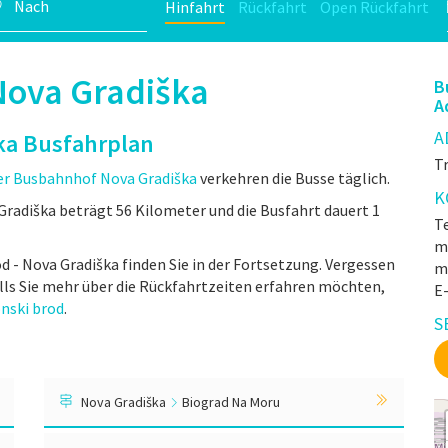
Hinfahrt
Rückfahrt
Open Rückfahrt
Nova Gradiška
B
A
A
ka Busfahrplan
Tr
er Busbahnhof Nova Gradiška
verkehren die Busse täglich.
K
radiška beträgt 56 Kilometer und die Busfahrt dauert 1
Te
mr
od - Nova Gradiška finden Sie in der Fortsetzung. Vergessen
m
lls Sie mehr über die Rückfahrtzeiten erfahren möchten,
E
nski brod
.
S
Nova Gradiška
Biograd Na Moru