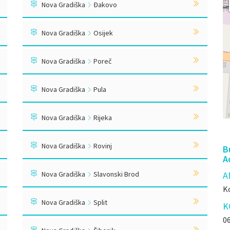
Nova Gradiška
Đakovo
Nova Gradiška
Osijek
Nova Gradiška
Poreč
Nova Gradiška
Pula
Nova Gradiška
Rijeka
Nova Gradiška
Rovinj
B
A
Nova Gradiška
Slavonski Brod
A
Ko
Nova Gradiška
Split
K
06