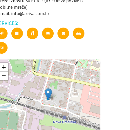
eže iznosi 0,50 EUR i 0,67 EUR za pozive iz
obilne mreže).
-mail: info@arriva.com.hr
ERVICES:
+
−