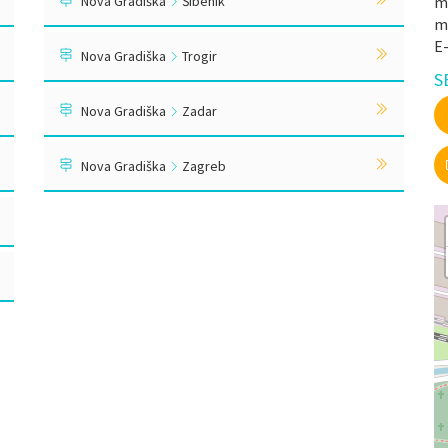
Nova Gradiška
Šibenik
mr
m
E
Nova Gradiška
Trogir
S
Nova Gradiška
Zadar
Nova Gradiška
Zagreb