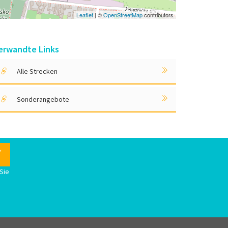
Leaflet
| ©
OpenStreetMap
contributors
erwandte Links
Alle Strecken
Sonderangebote
Sie
n