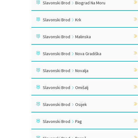
Slavonski Brod
Biograd Na Moru
Slavonski Brod
Krk
Slavonski Brod
Malinska
Slavonski Brod
Nova Gradiška
Slavonski Brod
Novalja
Slavonski Brod
Omišalj
Slavonski Brod
Osijek
Slavonski Brod
Pag