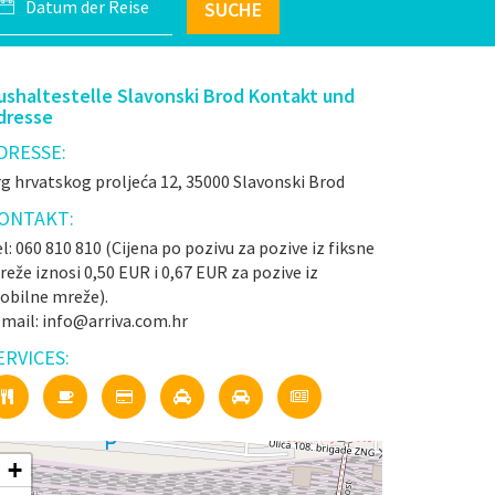
SUCHE
ushaltestelle Slavonski Brod Kontakt und
dresse
DRESSE:
g hrvatskog proljeća 12, 35000 Slavonski Brod
ONTAKT:
l: 060 810 810 (Cijena po pozivu za pozive iz fiksne
eže iznosi 0,50 EUR i 0,67 EUR za pozive iz
obilne mreže).
-mail: info@arriva.com.hr
ERVICES:
+