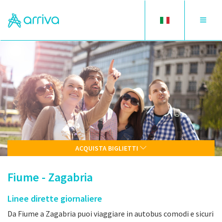
Toggle
Toggle
language
navigat
ACQUISTA BIGLIETTI
Fiume - Zagabria
Linee dirette giornaliere
Da Fiume a Zagabria puoi viaggiare in autobus comodi e sicuri