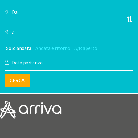
Solo andata
Andata e ritorno
A/R aperto
CERCA