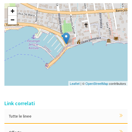
+
−
Leaflet
| ©
OpenStreetMap
contributors
Link correlati
Tutte le linee