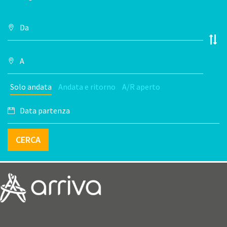
Solo andata
Andata e ritorno
A/R aperto
CERCA