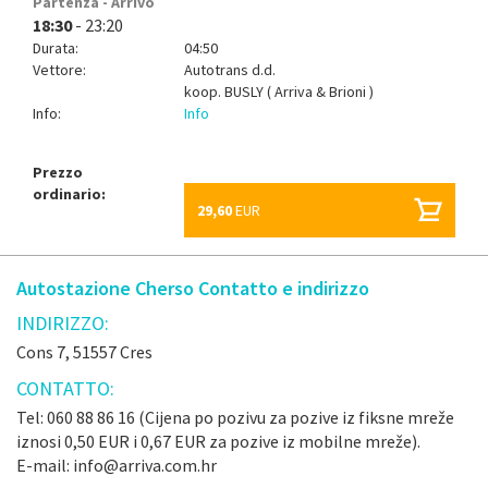
Partenza - Arrivo
18:30
- 23:20
Durata:
04:50
Vettore:
Autotrans d.d.
koop.
BUSLY ( Arriva & Brioni )
Info:
Info
Prezzo
ordinario:
29,60
EUR
Autostazione Cherso Contatto e indirizzo
INDIRIZZO:
Cons 7, 51557 Cres
CONTATTO:
Tel: 060 88 86 16 (Cijena po pozivu za pozive iz fiksne mreže
iznosi 0,50 EUR i 0,67 EUR za pozive iz mobilne mreže).
E-mail: info@arriva.com.hr