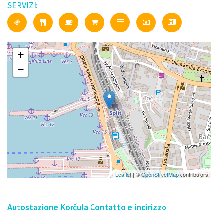
SERVIZI:
+
−
Leaflet
| ©
OpenStreetMap
contributors
Autostazione Korčula Contatto e indirizzo