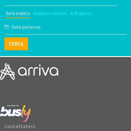
Solo andata
Andata e ritorno
A/R aperto
CERCA
Contattateci: