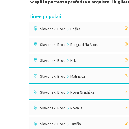
Scegli la partenza preferita e acquista il biglie
Linee popolari
Slavonski Brod
Baška
Slavonski Brod
Biograd Na Moru
Slavonski Brod
Krk
Slavonski Brod
Malinska
Slavonski Brod
Nova Gradiška
Slavonski Brod
Novalja
Slavonski Brod
Omišalj