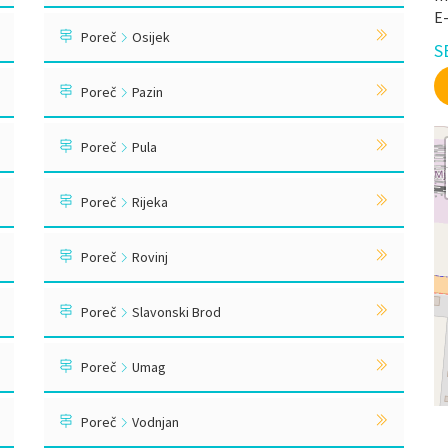
E
Poreč
Osijek
S
Poreč
Pazin
Poreč
Pula
Poreč
Rijeka
Poreč
Rovinj
Poreč
Slavonski Brod
Poreč
Umag
Poreč
Vodnjan