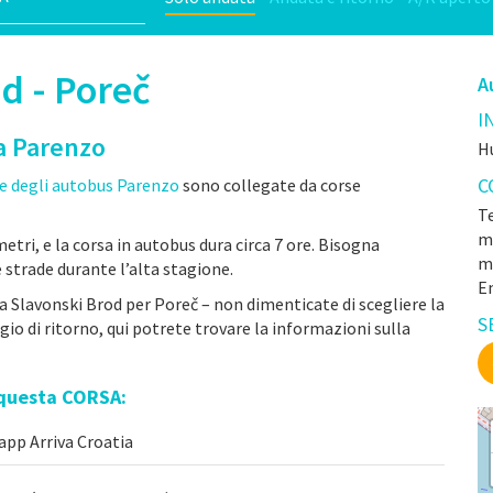
d - Poreč
A
I
a Parenzo
H
C
e degli autobus Parenzo
sono collegate da corse
Te
mr
etri, e la corsa in autobus dura circa 7 ore. Bisogna
m
 strade durante l’alta stagione.
E
da Slavonski Brod per Poreč – non dimenticate di scegliere la
S
ggio di ritorno, qui potrete trovare la informazioni sulla
 questa CORSA:
app Arriva Croatia