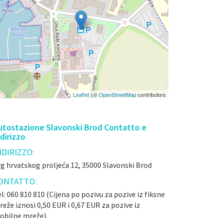
Leaflet
| ©
OpenStreetMap
contributors
utostazione Slavonski Brod Contatto e
ndirizzo
NDIRIZZO:
g hrvatskog proljeća 12, 35000 Slavonski Brod
ONTATTO:
l: 060 810 810 (Cijena po pozivu za pozive iz fiksne
eže iznosi 0,50 EUR i 0,67 EUR za pozive iz
obilne mreže).