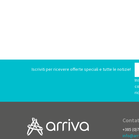
Iscriviti per ricevere offerte speciali e tutte le notizie!
In
co
ri
Contat
+385 (0)
info@arr