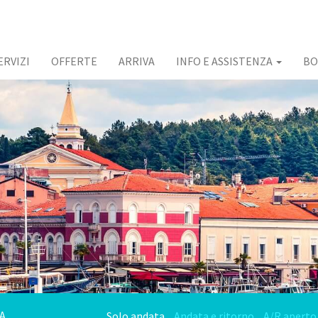
ERVIZI
OFFERTE
ARRIVA
INFO E ASSISTENZA
BO
Solo andata
Andata e ritorno
A/R aperto