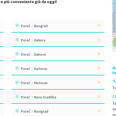
tto più conveniente già da oggi!
Poreč
Beograd
Poreč
Delnice
Poreč
Đakovo
A
Poreč
Karlovac
i
I
Poreč
Motovun
Tr
C
Poreč
Nova Gradiška
Te
mr
Poreč
Novigrad
m