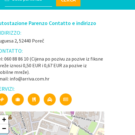
utostazione Parenzo Contatto e indirizzo
NDIRIZZO:
uguesa 2, 52440 Poreč
ONTATTO:
l: 060 88 86 10 (Cijena po pozivu za pozive iz fiksne
eže iznosi 0,50 EUR i 0,67 EUR za pozive iz
obilne mreže).
mail: info@arriva.com.hr
ERVIZI:
+
−