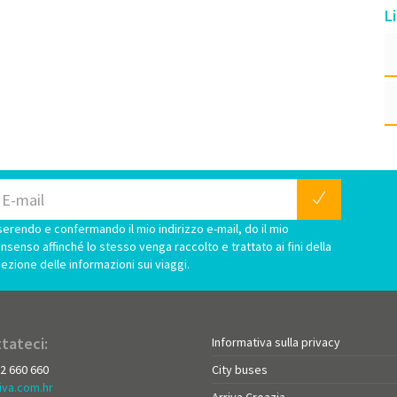
L
serendo e confermando il mio indirizzo e-mail, do il mio
nsenso affinché lo stesso venga raccolto e trattato ai fini della
cezione delle informazioni sui viaggi.
tateci:
Informativa sulla privacy
72 660 660
City buses
iva.com.hr