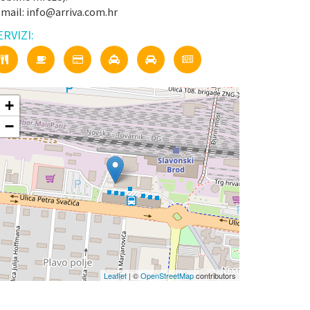
-mail: info@arriva.com.hr
ERVIZI:
+
−
Leaflet
| ©
OpenStreetMap
contributors