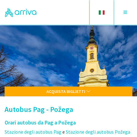
Toggle
Toggle
language
navigat
ACQUISTA BIGLIETTI
Autobus Pag - Požega
Orari autobus da Pag a Požega
Stazione degli autobus Pag
e
Stazione degli autobus Požega