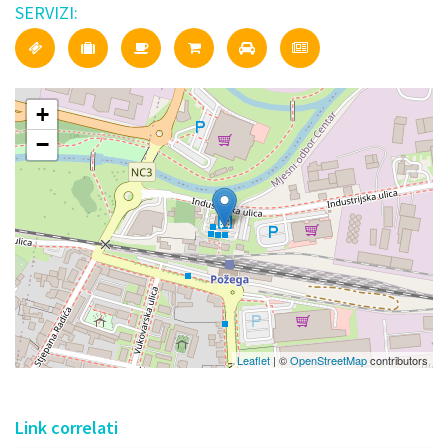
SERVIZI:
+
−
Leaflet
| ©
OpenStreetMap
contributors
Link correlati