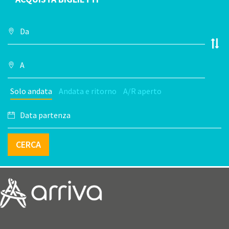
Solo andata
Andata e ritorno
A/R aperto
CERCA