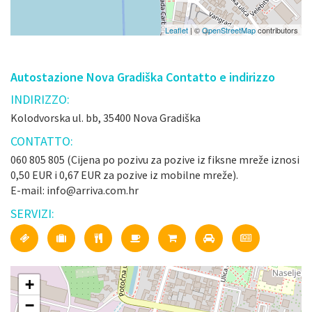
Leaflet
| ©
OpenStreetMap
contributors
Autostazione Nova Gradiška Contatto e indirizzo
INDIRIZZO:
Kolodvorska ul. bb, 35400 Nova Gradiška
CONTATTO:
060 805 805 (Cijena po pozivu za pozive iz fiksne mreže iznosi
0,50 EUR i 0,67 EUR za pozive iz mobilne mreže).
E-mail: info@arriva.com.hr
SERVIZI:
+
−