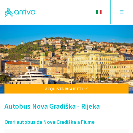
Toggle
Toggle
language
navigat
ACQUISTA BIGLIETTI
Autobus Nova Gradiška - Rijeka
Orari autobus da Nova Gradiška a Fiume