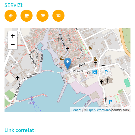
SERVIZI:
+
−
Leaflet
| ©
OpenStreetMap
contributors
Link correlati