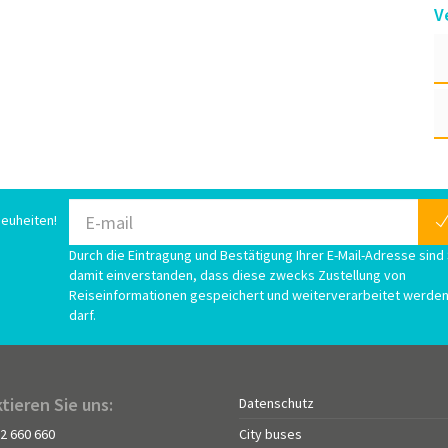
V
euheiten!
Durch die Eintragung und Bestätigung Ihrer E-Mail-Adresse sind 
damit einverstanden, dass diese zwecks Zustellung von
Reiseinformationen gespeichert und weiterverarbeitet werde
darf.
tieren Sie uns:
Datenschutz
72 660 660
City buses