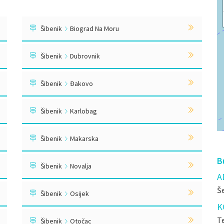
Šibenik
Biograd Na Moru
Šibenik
Dubrovnik
Šibenik
Đakovo
Šibenik
Karlobag
Šibenik
Makarska
B
Šibenik
Novalja
A
Š
Šibenik
Osijek
K
Te
Šibenik
Otočac