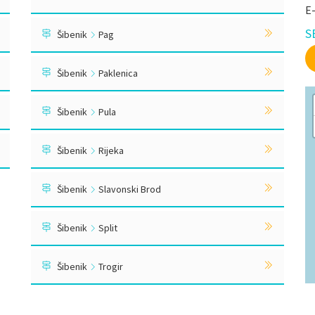
E
S
Šibenik
Pag
Šibenik
Paklenica
Šibenik
Pula
Šibenik
Rijeka
Šibenik
Slavonski Brod
Šibenik
Split
Šibenik
Trogir