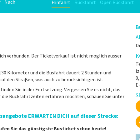
Hinfahrt
Rückfahrt
Open Rückfahrt
B
A
Dr
K
ich verbunden. Der Ticketverkauf ist nicht möglich ausser
Te
iz
130 Kilometer und die Busfahrt dauert 2 Stunden und
0
uf den Straβen, was auch zu berücksichtigen ist.
E
finden Sie in der Fortsetzung. Vergessen Sie es nicht, das
S
 die Rückfahrtzeiten erfahren möchten, schauen Sie unter
eisangebote ERWARTEN DICH auf dieser Strecke:
ufen Sie das günstigste Busticket schon heute!