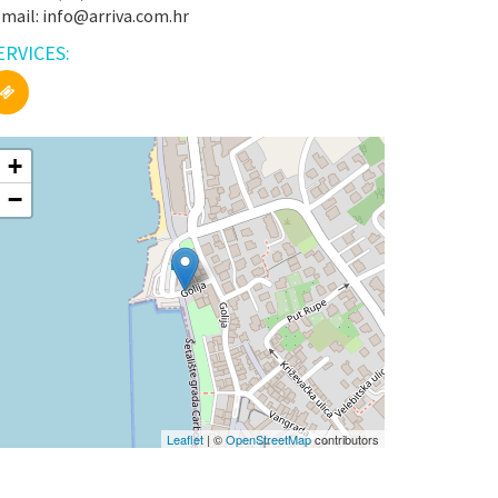
-mail: info@arriva.com.hr
ERVICES:
+
−
Leaflet
| ©
OpenStreetMap
contributors