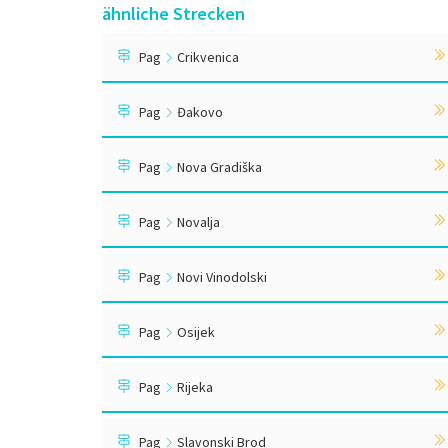
ähnliche Strecken
Pag
Crikvenica
Pag
Đakovo
Pag
Nova Gradiška
Pag
Novalja
Pag
Novi Vinodolski
Pag
Osijek
Pag
Rijeka
Pag
Slavonski Brod