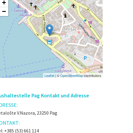
+
−
Leaflet
| ©
OpenStreetMap
contributors
ushaltestelle Pag Kontakt und Adresse
DRESSE:
etalošte V.Nazora, 23250 Pag
ONTAKT:
l: +385 (53) 661 114