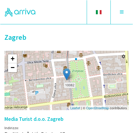
Toggle
Toggle
language
navigat
Zagreb
+
−
Leaflet
| ©
OpenStreetMap
contributors
Media Turist d.o.o. Zagreb
Indirizzo: