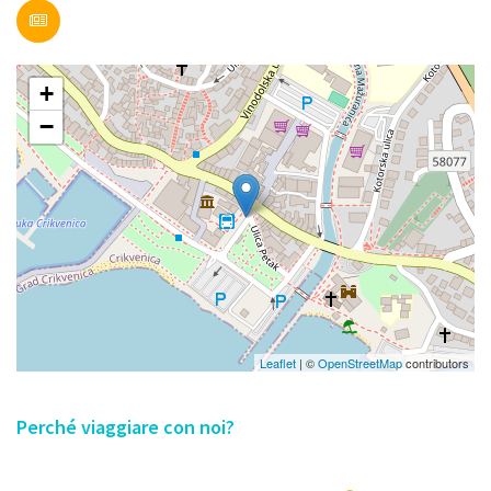
+
−
Leaflet
| ©
OpenStreetMap
contributors
Perché viaggiare con noi?