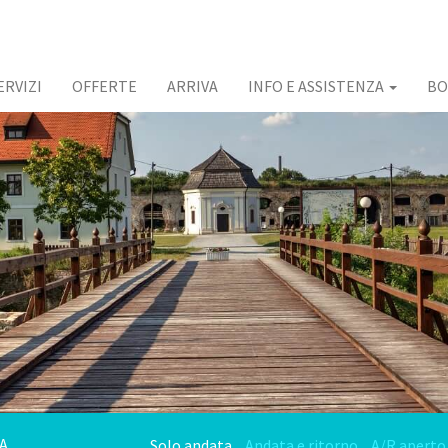
ERVIZI
OFFERTE
ARRIVA
INFO E ASSISTENZA
BO
Solo andata
Andata e ritorno
A/R aperto