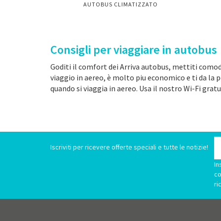
AUTOBUS CLIMATIZZATO
Consigli per viaggiare in autobus
Goditi il comfort dei Arriva autobus, mettiti comod
viaggio in aereo, è molto piu economico e ti da la 
quando si viaggia in aereo. Usa il nostro Wi-Fi gratu
Iscriviti per ricevere offerte speciali e tutte le notizie!
In
co
ri