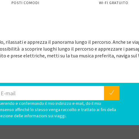
POSTI COMODI
WI-FI GRATUITO
o, rilassati e apprezza il panorama lungo il percorso. Anche se vi
possibilità a scoprire luoghi lungo il percorso e apprezzare i paes
ito e prese elettriche, metti su la tua musica preferita, naviga sul 
serendo e confermando il mio indirizzo e-mail, do il mio
nsenso affinché lo stesso venga raccolto e trattato ai fini della
cezione delle informazioni sui viaggi.