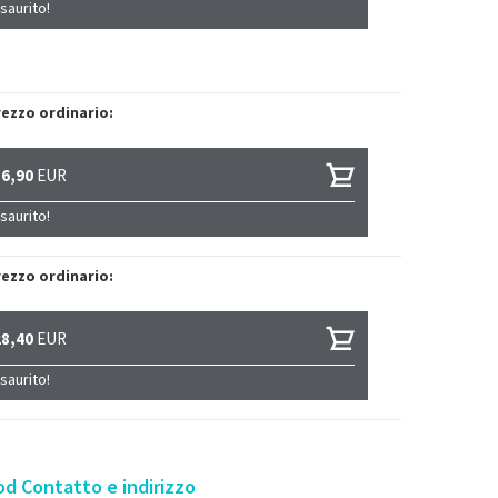
saurito!
ezzo ordinario:
36,90
EUR
saurito!
ezzo ordinario:
28,40
EUR
saurito!
d Contatto e indirizzo