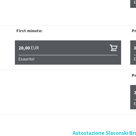
E
First minute:
Pr
20,00
EUR
Esaurito!
E
Pr
E
Autostazione Slavonski Bro