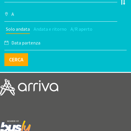
Solo andata
Andata e ritorno
A/R aperto
CERCA