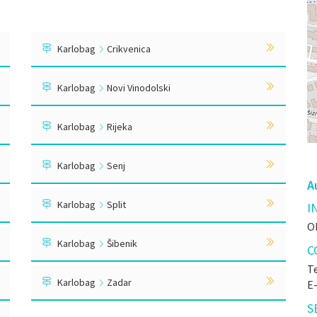
Karlobag
Crikvenica
Karlobag
Novi Vinodolski
Karlobag
Rijeka
Karlobag
Senj
A
Karlobag
Split
I
O
Karlobag
Šibenik
C
Te
Karlobag
Zadar
E
S