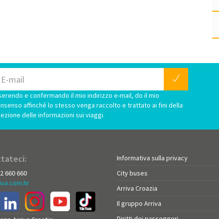
serendo e confermando il mio indirizzo e-mail, do il mio
nsenso affinché lo stesso venga raccolto e trattato ai fini della
cezione delle informazioni sui viaggi.
tateci:
Informativa sulla privacy
72 660 660
City buses
iva.com.hr
Arriva Croazia
Il gruppo Arriva
Diritti dei passeggeri