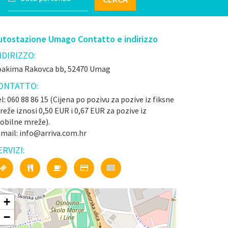
utostazione Umago Contatto e indirizzo
NDIRIZZO:
oakima Rakovca bb, 52470 Umag
ONTATTO:
l: 060 88 86 15 (Cijena po pozivu za pozive iz fiksne
eže iznosi 0,50 EUR i 0,67 EUR za pozive iz
obilne mreže).
-mail: info@arriva.com.hr
ERVIZI:
+
−