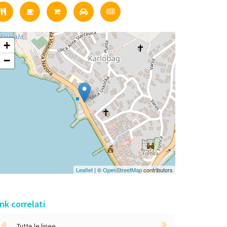
+
−
Leaflet
| ©
OpenStreetMap
contributors
ink correlati
Tutte le linee