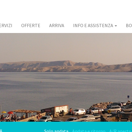
ERVIZI
OFFERTE
ARRIVA
INFO E ASSISTENZA
BO
Solo andata
Andata e ritorno
A/R aperto