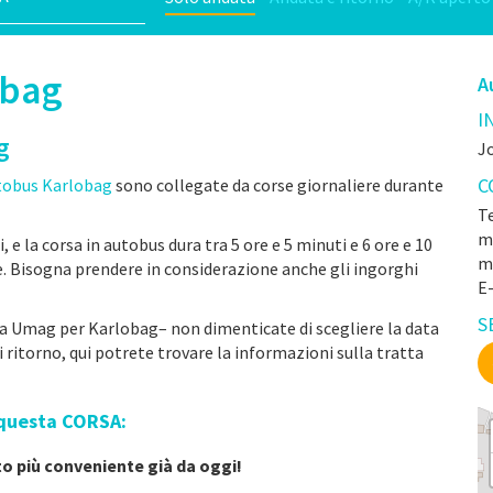
obag
A
I
g
J
C
utobus Karlobag
sono collegate da corse giornaliere durante
Te
mr
e la corsa in autobus dura tra 5 ore e 5 minuti e 6 ore e 10
m
se. Bisogna prendere in considerazione anche gli ingorghi
E
S
 da Umag per Karlobag– non dimenticate di scegliere la data
di ritorno, qui potrete trovare la informazioni sulla tratta
 questa CORSA:
tto più conveniente già da oggi!