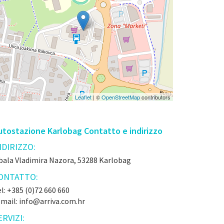
Leaflet
| ©
OpenStreetMap
contributors
utostazione Karlobag Contatto e indirizzo
NDIRIZZO:
bala Vladimira Nazora, 53288 Karlobag
ONTATTO:
l: +385 (0)72 660 660
-mail: info@arriva.com.hr
ERVIZI: