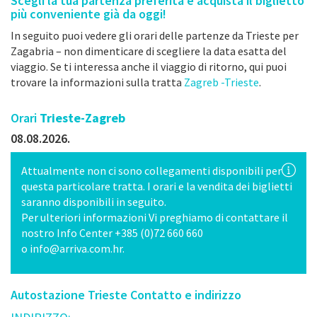
Scegli la tua partenza preferita e acquista il biglietto
più conveniente già da oggi!
In seguito puoi vedere gli orari delle partenze da Trieste per
Zagabria – non dimenticare di scegliere la data esatta del
viaggio. Se ti interessa anche il viaggio di ritorno, qui puoi
trovare la informazioni sulla tratta
Zagreb -Trieste
.
Orari
Trieste-Zagreb
08.08.2026.
Attualmente non ci sono collegamenti disponibili per
questa particolare tratta. I orari e la vendita dei biglietti
saranno disponibili in seguito.
Per ulteriori informazioni Vi preghiamo di contattare il
nostro Info Center +385 (0)72 660 660
o
info@arriva.com.hr
.
Autostazione Trieste Contatto e indirizzo