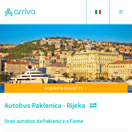
Toggle
Toggle
language
navigat
ACQUISTA BIGLIETTI
Autobus Paklenica - Rijeka
Orari autobus da Paklenica a Fiume