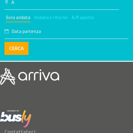
Solo andata
Andata e ritorno
A/R aperto
CERCA
Contattateci: