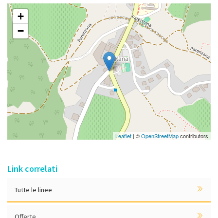
+
−
Leaflet
| ©
OpenStreetMap
contributors
Link correlati
Tutte le linee
Offerte