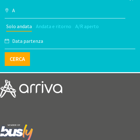
Solo andata
Andata e ritorno
A/R aperto
CERCA