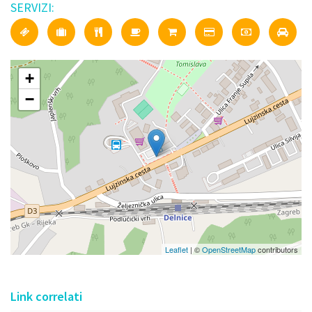
SERVIZI:
+
−
Leaflet
| ©
OpenStreetMap
contributors
Link correlati