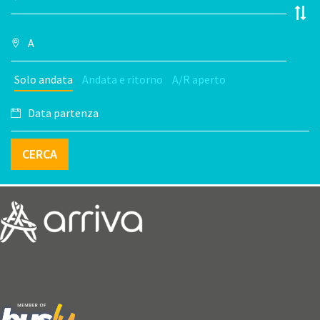
Solo andata
Andata e ritorno
A/R aperto
CERCA