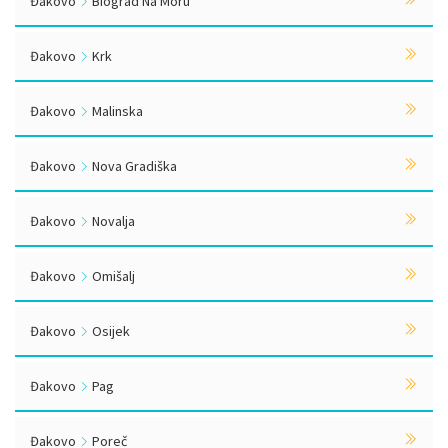
Đakovo
Biograd Na Moru
Đakovo
Krk
Đakovo
Malinska
Đakovo
Nova Gradiška
Đakovo
Novalja
Đakovo
Omišalj
Đakovo
Osijek
Đakovo
Pag
Đakovo
Poreč