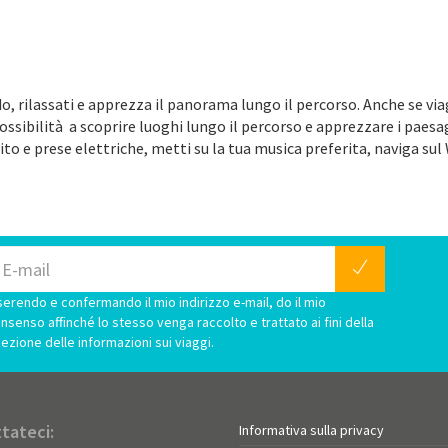
o, rilassati e apprezza il panorama lungo il percorso. Anche se vi
possibilità a scoprire luoghi lungo il percorso e apprezzare i paes
ito e prese elettriche, metti su la tua musica preferita, naviga sul 
serendo e confermando il mio indirizzo e-mail, do il mio
nsenso affinché lo stesso venga raccolto e trattato ai fini della
cezione delle informazioni sui viaggi.
tateci:
Informativa sulla privacy