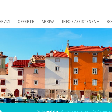
ERVIZI
OFFERTE
ARRIVA
INFO E ASSISTENZA
BO
Solo andata
Andata e ritorno
A/R aperto