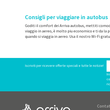
Consigli per viaggiare in autobus
Goditi il comfort dei Arriva autobus, mettiti comod
viaggio in aereo, è molto piu economico e ti da la 
quando si viaggia in aereo. Usa il nostro Wi-Fi gratu
Iscriviti per ricevere offerte speciali e tutte le notizie!
In
co
ri
Contat