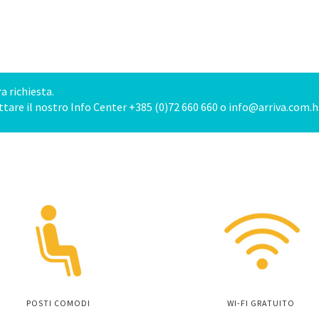
a richiesta.
ttare il nostro Info Center +385 (0)72 660 660 o
info@arriva.com.h
POSTI COMODI
WI-FI GRATUITO