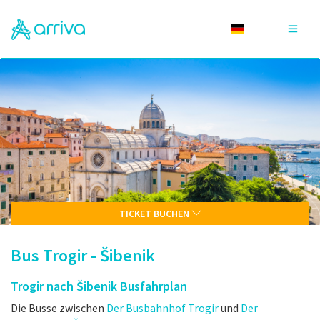
Toggle
Toggle
language
navigat
TICKET BUCHEN
Bus Trogir - Šibenik
Trogir nach Šibenik Busfahrplan
Die Busse zwischen
Der Busbahnhof Trogir
und
Der