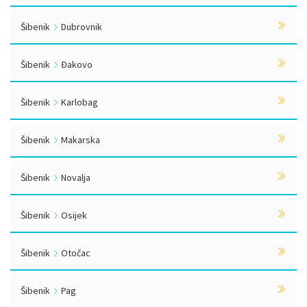
Šibenik
Dubrovnik
Šibenik
Đakovo
Šibenik
Karlobag
Šibenik
Makarska
Šibenik
Novalja
Šibenik
Osijek
Šibenik
Otočac
Šibenik
Pag