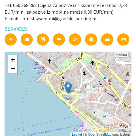
Tel: 060 368 368 (cijena za pozive iz fiksne mreže iznosi 0,23
EUR/min i za pozive iz mobilne mreže 0,39 EUR/min).
E-mail: tomislavsabioni@gradski-parking.hr
SERVICES:
+
−
Leaflet
| ©
OpenStreetMap
contributors