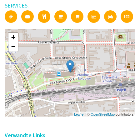
SERVICES:
+
−
Leaflet
| ©
OpenStreetMap
contributors
Verwandte Links