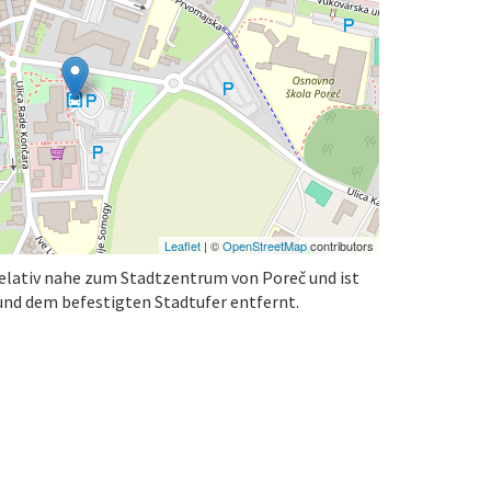
Leaflet
| ©
OpenStreetMap
contributors
relativ nahe zum Stadtzentrum von Poreč und ist
und dem befestigten Stadtufer entfernt.