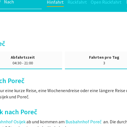
Hinfahrt
Rückfahrt
Open Rückfahrt
eč
Abfahrtszeit
Fahrten pro Tag
04:30 - 21:00
3
ch Poreč
ur eine kurze Reise, eine Wochenendreise oder eine längere Reis
ijek und Poreč.
ek nach Poreč
hnhof Osijek
ab und kommen am
Busbahnhof Poreč
an. Die durc