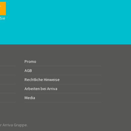
Sie
n
Promo
AGB
Rechtliche Hinweise
Arbeiten bei Arriva
Media
r Arriva Gruppe.