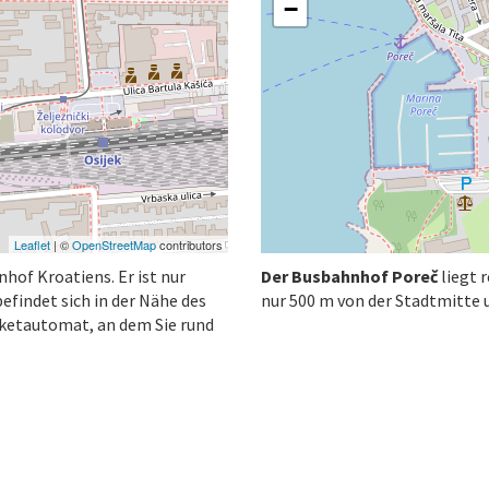
−
Leaflet
| ©
OpenStreetMap
contributors
hof Kroatiens. Er ist nur
Der Busbahnhof Poreč
liegt 
findet sich in der Nähe des
nur 500 m von der Stadtmitte 
cketautomat, an dem Sie rund