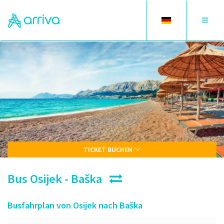
Toggle
Toggle
language
navigat
TICKET BUCHEN
Bus Osijek - Baška
Busfahrplan von Osijek nach Baška