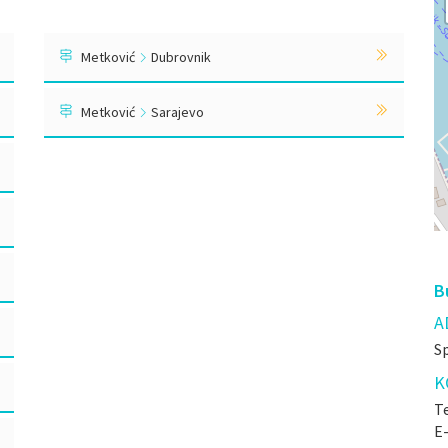
Metković
Dubrovnik
Metković
Sarajevo
B
A
Sp
K
Te
E