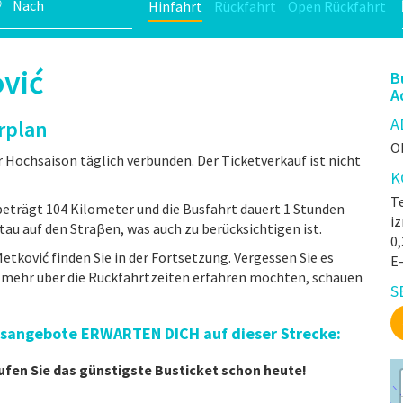
Hinfahrt
Rückfahrt
Open Rückfahrt
vić
B
A
A
rplan
Ob
r Hochsaison täglich verbunden. Der Ticketverkauf ist nicht
K
Te
eträgt 104 Kilometer und die Busfahrt dauert 1 Stunden
iz
au auf den Straβen, was auch zu berücksichtigen ist.
0
etković finden Sie in der Fortsetzung. Vergessen Sie es
E
e mehr über die Rückfahrtzeiten erfahren möchten, schauen
S
eisangebote ERWARTEN DICH auf dieser Strecke:
ufen Sie das günstigste Busticket schon heute!