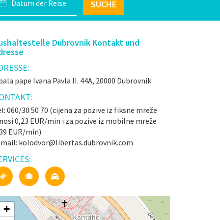
SUCHE
ushaltestelle Dubrovnik Kontakt und
dresse
DRESSE:
ala pape Ivana Pavla II. 44A, 20000 Dubrovnik
ONTAKT:
l: 060/30 50 70 (cijena za pozive iz fiksne mreže
nosi 0,23 EUR/min i za pozive iz mobilne mreže
,39 EUR/min).
-mail: kolodvor@libertas.dubrovnik.com
ERVICES:
+