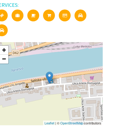
ERVICES:
+
−
Leaflet
| ©
OpenStreetMap
contributors