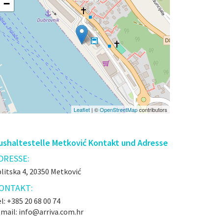
−
Leaflet
| ©
OpenStreetMap
contributors
ushaltestelle Metković Kontakt und Adresse
DRESSE:
litska 4, 20350 Metković
ONTAKT:
l: +385 20 68 00 74
-mail: info@arriva.com.hr