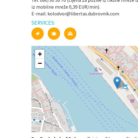
Tel: 060/30 50 70 (cijena za pozive iz fiksne mreže 
iz mobilne mreže 0,39 EUR/min).
E-mail: kolodvor@libertas.dubrovnik.com
SERVICES:
+
−