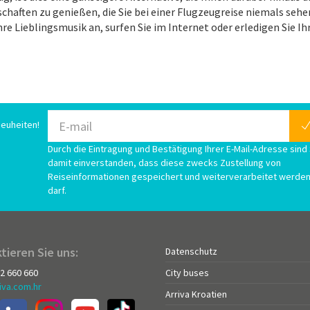
aften zu genießen, die Sie bei einer Flugzeugreise niemals sehen
re Lieblingsmusik an, surfen Sie im Internet oder erledigen Sie Ih
euheiten!
Durch die Eintragung und Bestätigung Ihrer E-Mail-Adresse sind 
damit einverstanden, dass diese zwecks Zustellung von
Reiseinformationen gespeichert und weiterverarbeitet werde
darf.
tieren Sie uns:
Datenschutz
72 660 660
City buses
iva.com.hr
Arriva Kroatien