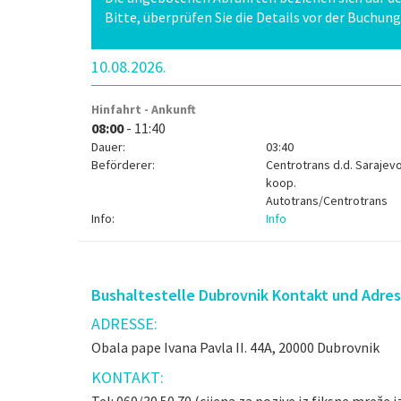
Bitte, überprüfen Sie die Details vor der Buchung
10.08.2026.
Hinfahrt - Ankunft
08:00
- 11:40
Dauer:
03:40
Beförderer:
Centrotrans d.d. Sarajev
koop.
Autotrans/Centrotrans
Info:
Info
Bushaltestelle Dubrovnik Kontakt und Adre
ADRESSE:
Obala pape Ivana Pavla II. 44A, 20000 Dubrovnik
KONTAKT: