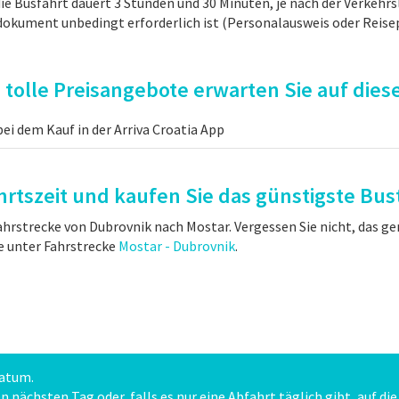
 Busfahrt dauert 3 Stunden und 30 Minuten, je nach der Verkehrsla
okument unbedingt erforderlich ist (Personalausweis oder Reisep
tolle Preisangebote erwarten Sie auf diese
ei dem Kauf in der Arriva Croatia App
rtszeit und kaufen Sie das günstigste Bus
Fahrstrecke von Dubrovnik nach Mostar. Vergessen Sie nicht, das 
e unter Fahrstrecke
Mostar - Dubrovnik
.
Datum.
nächsten Tag oder, falls es nur eine Abfahrt täglich gibt, auf di