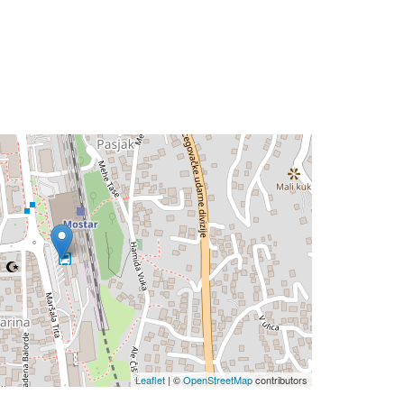
Leaflet
| ©
OpenStreetMap
contributors