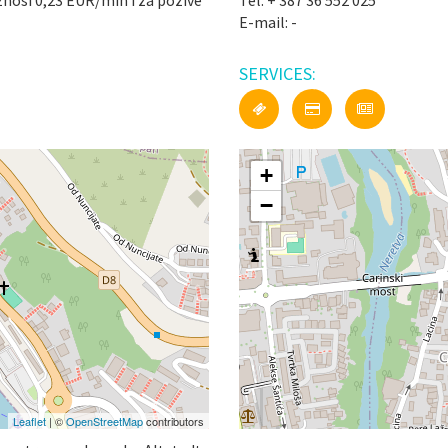
iznosi 0,23 EUR/min i za pozive
Tel: + 387 36 552 025
E-mail: -
SERVICES:
+
−
Leaflet
| ©
OpenStreetMap
contributors