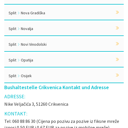
Split
Nova Gradiška
Split
Novalja
Split
Novi Vinodolski
Split
Opatija
Split
Osijek
Bushaltestelle Crikvenica Kontakt und Adresse
ADRESSE:
Nike Veljačića 3, 51260 Crikvenica
KONTAKT:
Tel: 060 88 86 30 (Cijena po pozivu za pozive iz fiksne mreže
iznosi 0,50 EUR i 0,67 EUR za pozive iz mobilne mreže).