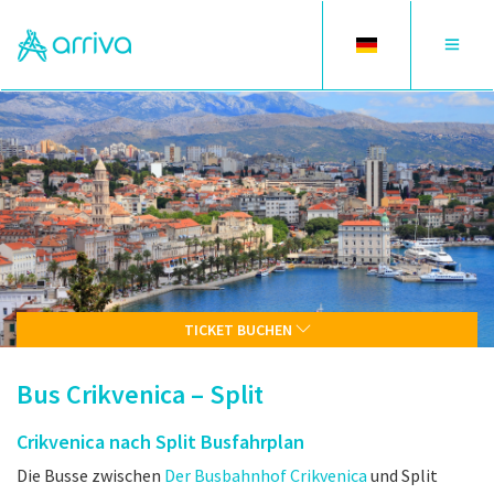
Toggle
Toggle
language
navigat
TICKET BUCHEN
Bus Crikvenica – Split
Crikvenica nach Split Busfahrplan
Die Busse zwischen
Der Busbahnhof Crikvenica
und Split