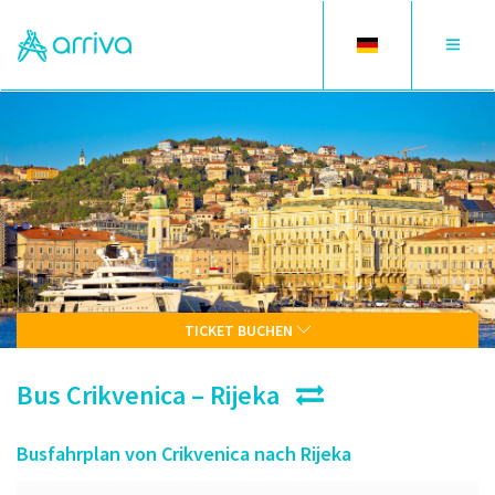
Toggle
Toggle
language
navigat
TICKET BUCHEN
Bus Crikvenica – Rijeka
Busfahrplan von Crikvenica nach Rijeka