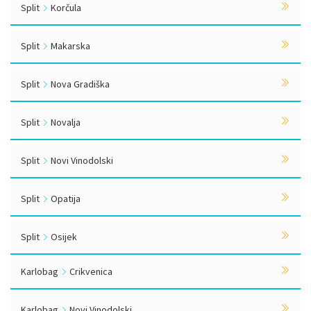
Split
Korčula
Split
Makarska
Split
Nova Gradiška
Split
Novalja
Split
Novi Vinodolski
Split
Opatija
Split
Osijek
Karlobag
Crikvenica
Karlobag
Novi Vinodolski