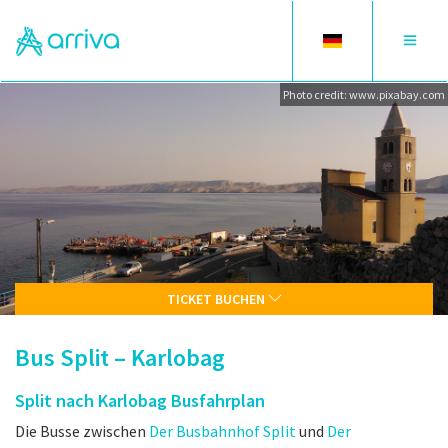
Toggle
Toggle
language
navigat
Photo credit: www.pixabay.com
TICKET BUCHEN
Bus Split – Karlobag
Split nach Karlobag Busfahrplan
Die Busse zwischen
Der Busbahnhof Split
und
Der