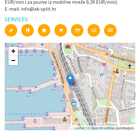
EUR/min i za pozive iz mobilne mreže 0,39 EUR/min).
E-mail: info@ak-split.hr
SERVICES:
+
−
Leaflet
| ©
OpenStreetMap
contributors