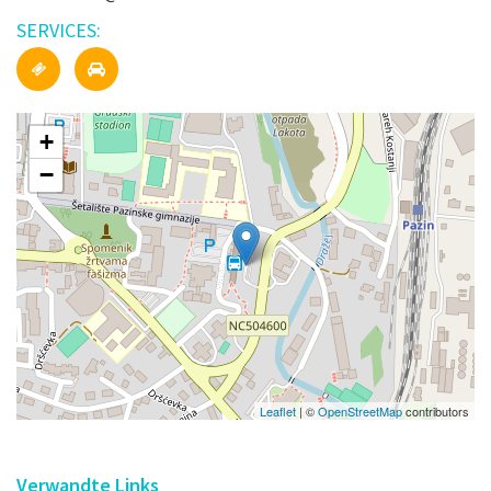
SERVICES:
+
−
Leaflet
| ©
OpenStreetMap
contributors
Verwandte Links