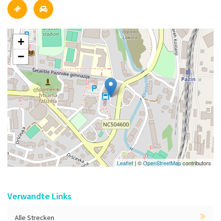
+
−
Leaflet
| ©
OpenStreetMap
contributors
Verwandte Links
Alle Strecken