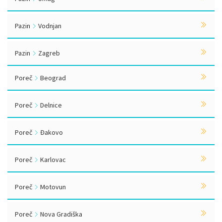
Pazin
Vodnjan
Pazin
Zagreb
Poreč
Beograd
Poreč
Delnice
Poreč
Đakovo
Poreč
Karlovac
Poreč
Motovun
Poreč
Nova Gradiška