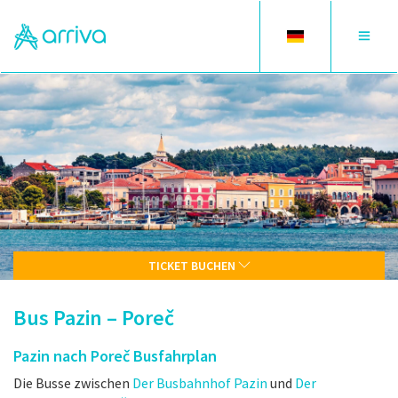
Toggle
Toggle
language
navigat
TICKET BUCHEN
Bus Pazin – Poreč
Pazin nach Poreč Busfahrplan
Die Busse zwischen
Der Busbahnhof Pazin
und
Der