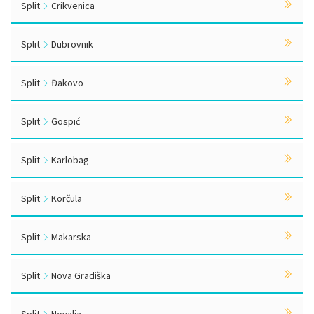
Split
Crikvenica
Split
Dubrovnik
Split
Đakovo
Split
Gospić
Split
Karlobag
Split
Korčula
Split
Makarska
Split
Nova Gradiška