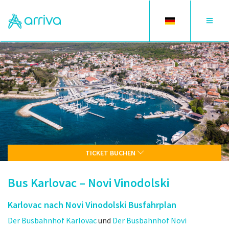
Toggle
Toggle
language
navigat
TICKET BUCHEN
Bus Karlovac – Novi Vinodolski
Karlovac nach Novi Vinodolski Busfahrplan
Der Busbahnhof Karlovac
und
Der Busbahnhof Novi