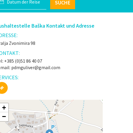
SUCHE
ushaltestelle Baška Kontakt und Adresse
DRESSE:
alja Zvonimira 98
ONTAKT:
l: +385 (0)51 86 40 07
-mail: pdmguliver@gmail.com
ERVICES:
+
−