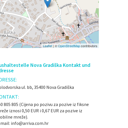
Leaflet
| ©
OpenStreetMap
contributors
ushaltestelle Nova Gradiška Kontakt und
dresse
DRESSE:
lodvorska ul. bb, 35400 Nova Gradiška
ONTAKT:
0 805 805 (Cijena po pozivu za pozive iz fiksne
eže iznosi 0,50 EUR i 0,67 EUR za pozive iz
obilne mreže).
-mail: info@arriva.com.hr