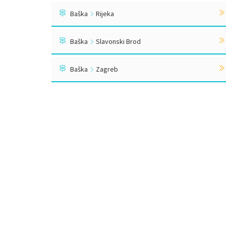
Baška
Rijeka
Baška
Slavonski Brod
Baška
Zagreb