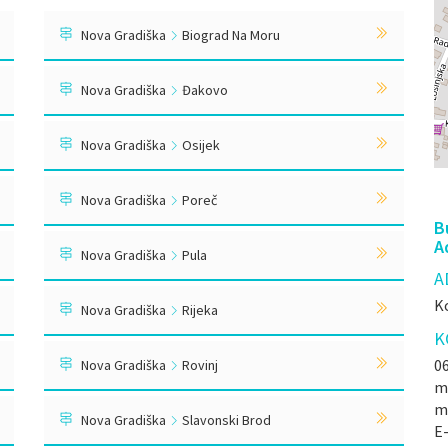
Nova Gradiška
Biograd Na Moru
Nova Gradiška
Đakovo
Nova Gradiška
Osijek
Nova Gradiška
Poreč
B
A
Nova Gradiška
Pula
A
Ko
Nova Gradiška
Rijeka
K
06
Nova Gradiška
Rovinj
mr
m
Nova Gradiška
Slavonski Brod
E