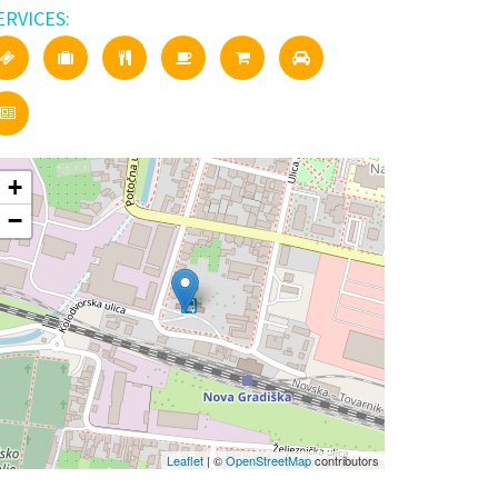
ERVICES:
+
−
Leaflet
| ©
OpenStreetMap
contributors