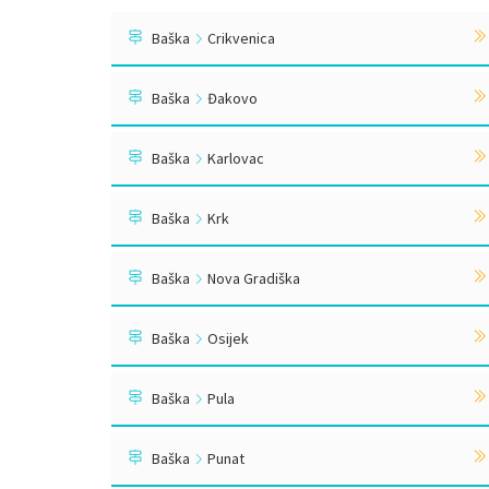
Baška
Crikvenica
Baška
Đakovo
Baška
Karlovac
Baška
Krk
Baška
Nova Gradiška
Baška
Osijek
Baška
Pula
Baška
Punat