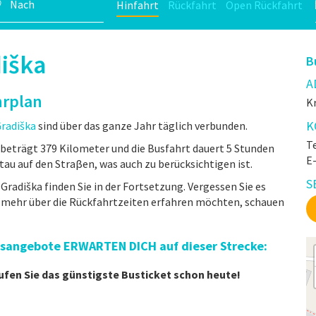
Hinfahrt
Rückfahrt
Open Rückfahrt
diška
B
A
hrplan
Kr
K
radiška
sind über das ganze Jahr täglich verbunden.
Te
beträgt 379 Kilometer und die Busfahrt dauert 5 Stunden
E
au auf den Straβen, was auch zu berücksichtigen ist.
S
Gradiška finden Sie in der Fortsetzung. Vergessen Sie es
e mehr über die Rückfahrtzeiten erfahren möchten, schauen
eisangebote ERWARTEN DICH auf dieser Strecke:
ufen Sie das günstigste Busticket schon heute!