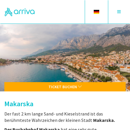
Toggle
Toggle
language
navigat
TICKET BUCHEN
Makarska
Der fast 2 km lange Sand- und Kieselstrand ist das
berühmteste Wahrzeichen der kleinen Stadt
Makarska.
Der Busbahnhof Makarska
hat eine sehr gute