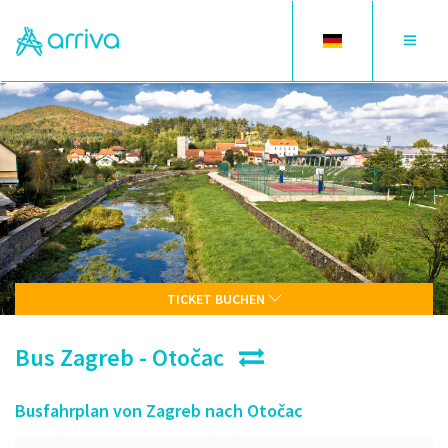
Toggle
Toggle
language
navigat
TICKET BUCHEN
Bus Zagreb - Otočac
Busfahrplan von Zagreb nach Otočac