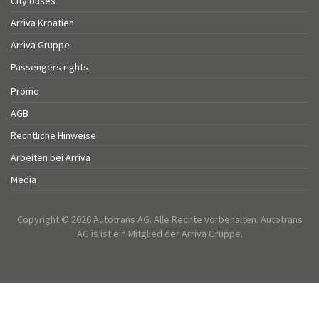
City buses
Arriva Kroatien
Arriva Gruppe
Passengers rights
Promo
AGB
Rechtliche Hinweise
Arbeiten bei Arriva
Media
Copyright © 2026 Autotrans AG. Alle Rechte vorbehalten. Autotrans
AG is ist ein Mitglied der Arriva Gruppe.