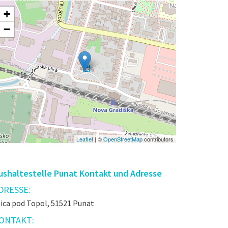
+
−
Leaflet
| ©
OpenStreetMap
contributors
ushaltestelle Punat Kontakt und Adresse
DRESSE:
lica pod Topol, 51521 Punat
ONTAKT: