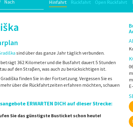
Hinfahrt
Rückfahrt
Open Rückfahrt
iška
B
A
A
hrplan
Ko
radiška
sind über das ganze Jahr täglich verbunden.
K
beträgt 362 Kilometer und die Busfahrt dauert 5 Stunden
06
au auf den Straβen, was auch zu berücksichtigen ist.
mr
Gradiška finden Sie in der Fortsetzung. Vergessen Sie es
m
e mehr über die Rückfahrtzeiten erfahren möchten, schauen
E
S
eisangebote ERWARTEN DICH auf dieser Strecke:
ufen Sie das günstigste Busticket schon heute!