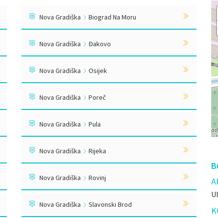
Nova Gradiška
Biograd Na Moru
Nova Gradiška
Đakovo
Nova Gradiška
Osijek
Nova Gradiška
Poreč
Nova Gradiška
Pula
Nova Gradiška
Rijeka
B
Nova Gradiška
Rovinj
A
U
Nova Gradiška
Slavonski Brod
K