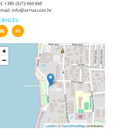
l: +385 (0)72 660 660
-mail: info@arriva.com.hr
ERVICES:
+
−
Leaflet
| ©
OpenStreetMap
contributors