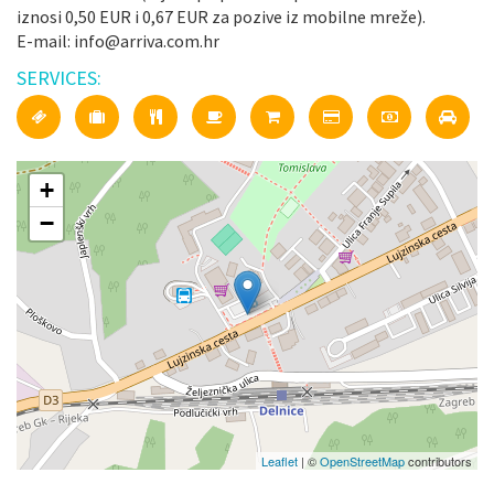
iznosi 0,50 EUR i 0,67 EUR za pozive iz mobilne mreže).
E-mail: info@arriva.com.hr
SERVICES:
+
−
Leaflet
| ©
OpenStreetMap
contributors