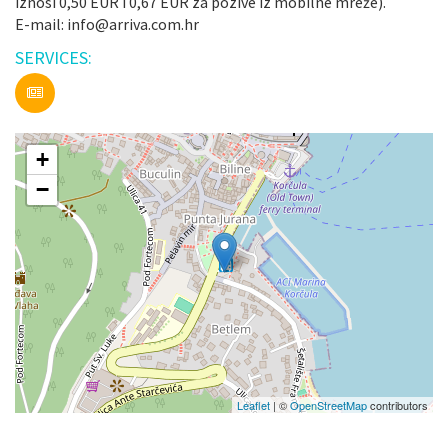
iznosi 0,50 EUR i 0,67 EUR za pozive iz mobilne mreže).
E-mail: info@arriva.com.hr
SERVICES:
+
−
Leaflet
| ©
OpenStreetMap
contributors