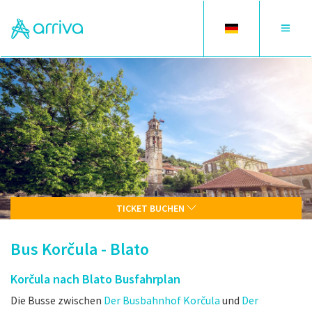
Toggle
Toggle
language
navigat
TICKET BUCHEN
Bus Korčula - Blato
Korčula nach Blato Busfahrplan
Die Busse zwischen
Der Busbahnhof Korčula
und
Der